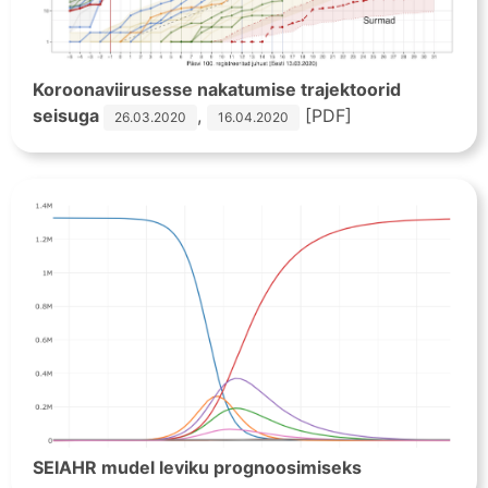
Koroonaviirusesse nakatumise trajektoorid
seisuga
,
[PDF]
26.03.2020
16.04.2020
SEIAHR mudel leviku prognoosimiseks