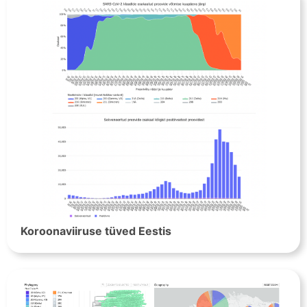
Koroonaviiruse tüved Eestis