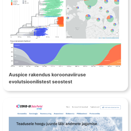
Auspice rakendus koroonaviiruse
evolutsioonilistest seostest