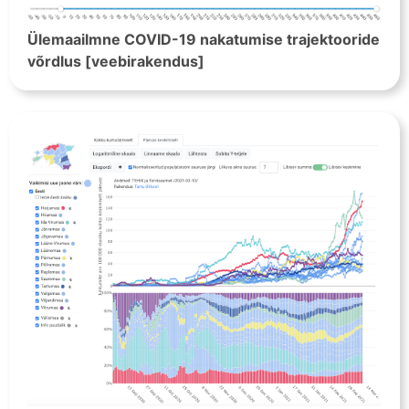
Ülemaailmne COVID-19 nakatumise trajektooride
võrdlus [veebirakendus]