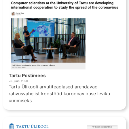
Tartu Postimees
26. juuni 2020
Tartu Ülikooli arvutiteadlased arendavad
rahvusvahelist koostööd koroonaviiruse leviku
uurimiseks