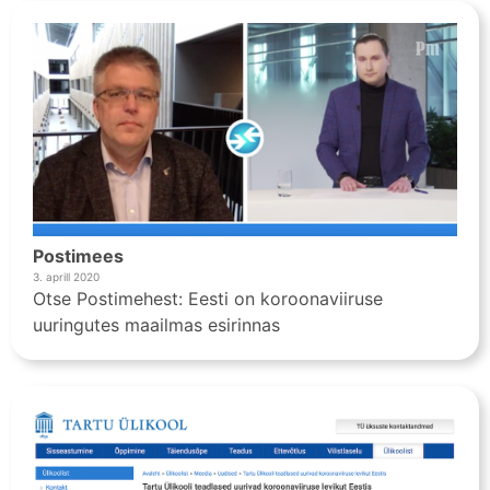
Postimees
3. aprill 2020
Otse Postimehest: Eesti on koroonaviiruse
uuringutes maailmas esirinnas