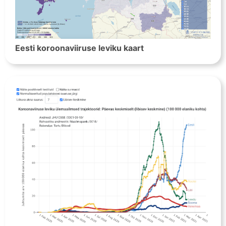
Eesti koroonaviiruse leviku kaart